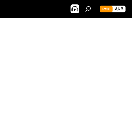
РУС
ՀԱՅ