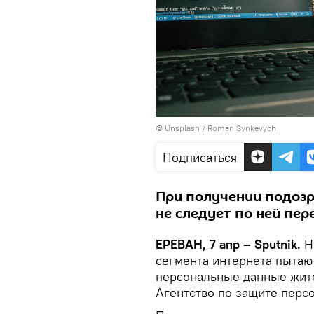
©
Unsplash
/
Roman Synkevych
Подписаться
При получении подозр
не следует по ней пер
ЕРЕВАН, 7 апр – Sputnik.
Н
сегмента интернета пытаю
персональные данные жи
Агентство по защите перс