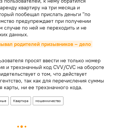
з пользователей, к нему обратился
аренду квартиру на три месяца и
оторый пообещал прислать деньги "по
омство предупреждает при получении
м случае по ней не переходить и не
ких данных.
ывал родителей призывников – дело 
ьзователя просят ввести не только номер
вия и трехзначный код CVV/CVC на обороте
видетельствует о том, что действует
гентство, так как для перечисления суммы
я карты, ни ее трехзначного кода.
ные
Квартира
мошенничество