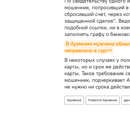
По свидетельству одного и
мошенник, попросивший в 
сбросивший счет, через к
защищенной сделке". Вед
подобной ссылки, ни в кое
заполнять графу о банковс
В Армении мужчина обман
направлено в суд>>
В некоторых случаях у пол
карты, но и срок ее дейст
карты. Такое требование с
мошенник, подчеркивает А
не нужно ни срока действи
Армения
Новости Армения
дан