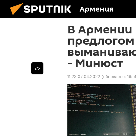
Армения
В Армении
предлогом
выманиваю
- Минюст
11:23 07.04.2022
(обновлено:
19:5