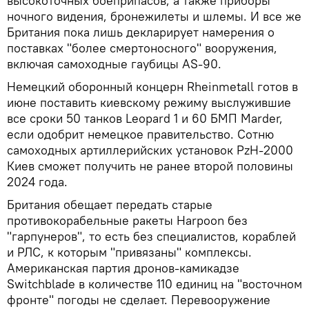
высокоточных боеприпасов, а также приборы
ночного видения, бронежилеты и шлемы. И все же
Британия пока лишь декларирует намерения о
поставках "более смертоносного" вооружения,
включая самоходные гаубицы AS-90.
Немецкий оборонный концерн Rheinmetall готов в
июне поставить киевскому режиму выслужившие
все сроки 50 танков Leopard 1 и 60 БМП Marder,
если одобрит немецкое правительство. Сотню
самоходных артиллерийских установок PzH-2000
Киев сможет получить не ранее второй половины
2024 года.
Британия обещает передать старые
противокорабельные ракеты Harpoon без
"гарпунеров", то есть без специалистов, кораблей
и РЛС, к которым "привязаны" комплексы.
Американская партия дронов-камикадзе
Switchblade в количестве 110 единиц на "восточном
фронте" погоды не сделает. Перевооружение