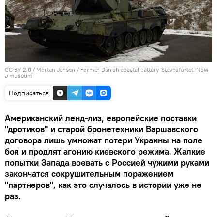
CC BY 2.0
/
Morten Jensen
/
Former Danish coastal battery 'Stevnsfortet. Now
a museum
Подписаться
Американский ленд-лиз, европейские поставки
"дротиков" и старой бронетехники Варшавского
договора лишь умножат потери Украины на поле
боя и продлят агонию киевского режима. Жалкие
попытки Запада воевать с Россией чужими руками
закончатся сокрушительным поражением
"партнеров", как это случалось в истории уже не
раз.