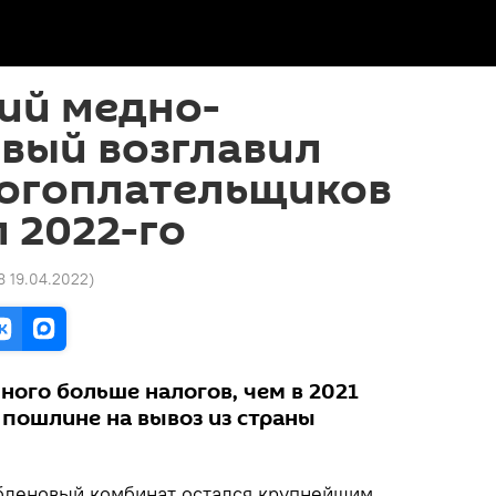
ий медно-
вый возглавил
логоплательщиков
л 2022-го
8 19.04.2022
)
ного больше налогов, чем в 2021
 пошлине на вывоз из страны
бденовый комбинат остался крупнейшим