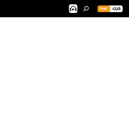
РУС
ՀԱՅ