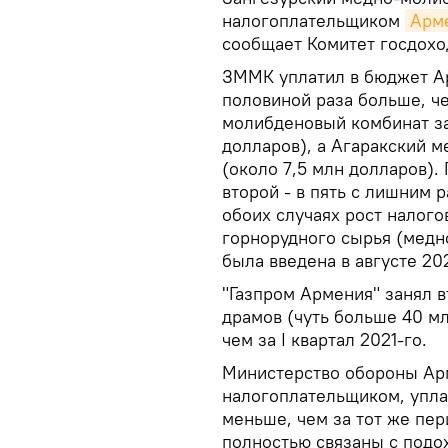
налогоплательщиком
Арм
сообщает Комитет госдохо
ЗММК уплатил в бюджет Ар
половиной раза больше, чем
молибденовый комбинат за
долларов), а Агаракский м
(около 7,5 млн долларов).
второй - в пять с лишним р
обоих случаях рост налого
горнорудного сырья (медн
была введена в августе 202
"Газпром Армения" занял в
драмов (чуть больше 40 м
чем за I квартал 2021-го.
Министерство обороны Ар
налогоплательщиком, упла
меньше, чем за тот же пе
полностью связаны с подо