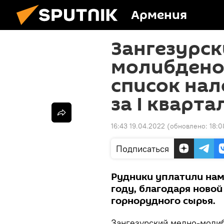
Армения
Зангезурск
молибдено
список на
за I кварта
16:43 19.04.2022
(обновлено:
18:0
Подписаться
Рудники уплатили нам
году, благодаря новой
горнорудного сырья.
Зангезурский медно-моли