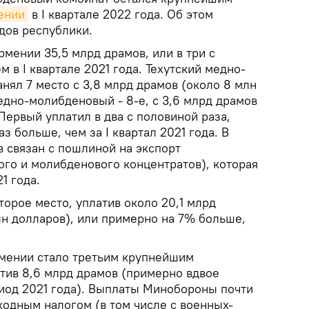
ении
в I квартале 2022 года. Об этом
дов республики.
мении 35,5 млрд драмов, или в три с
 в I квартале 2021 года. Техутский медно-
нял 7 место с 3,8 млрд драмов (около 8 млн
едно-молибденовый - 8-е, с 3,6 млрд драмов
 Первый уплатил в два с половиной раза,
аз больше, чем за I квартал 2021 года. В
в связан с пошлиной на экспорт
ого и молибденового концентратов), которая
1 года.
торое место, уплатив около 20,1 млрд
лн долларов), или примерно на 7% больше,
мении стало третьим крупнейшим
тив 8,6 млрд драмов (примерно вдвое
риод 2021 года). Выплаты Минобороны почти
ходным налогом (в том числе с военных-