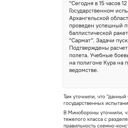
"Сегодня в 15 часов 1
Государственном исп
Архангельской област
проведен успешный п
баллистической раке
"Сармат". Задачи пус
Подтверждены расчетн
полета. Учебные боев
на полигоне Кура на п
ведомстве.
Там уточнили, что "данный
государственных испытани
В Минобороны уточнили, ч
тяжелого класса с раздел
правильность схемно-конс