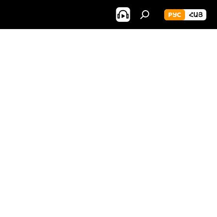
РУС
ՀԱՅ