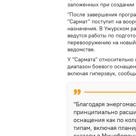
заложенных при создании 
"После завершения прогр
"Сармат" поступит на воо
назначения. В Ужурском р
ведутся работы по подгото
перевооружению на новый 
ведомстве.
У "Сармата" относительно
диапазон боевого оснащени
включая гиперзвук, сообщ
"Благодаря энергома
принципиально расши
оснащения как по коли
типам, включая плани
сказали в Миноборон