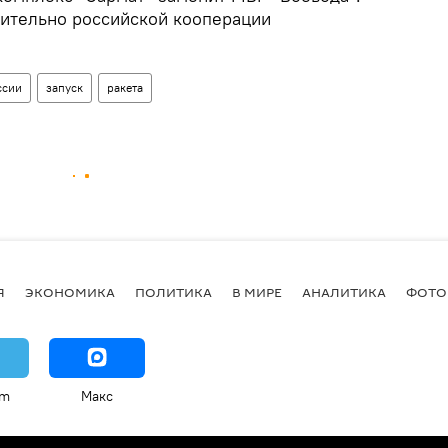
чительно российской кооперации
ссии
запуск
ракета
Я
ЭКОНОМИКА
ПОЛИТИКА
В МИРЕ
АНАЛИТИКА
ФОТО
am
Макс