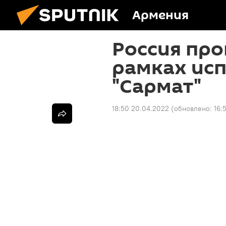
Армения
Россия про
рамках ис
"Сармат"
18:50 20.04.2022
(обновлено:
16: