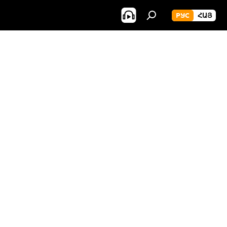
РУС
ՀԱՅ