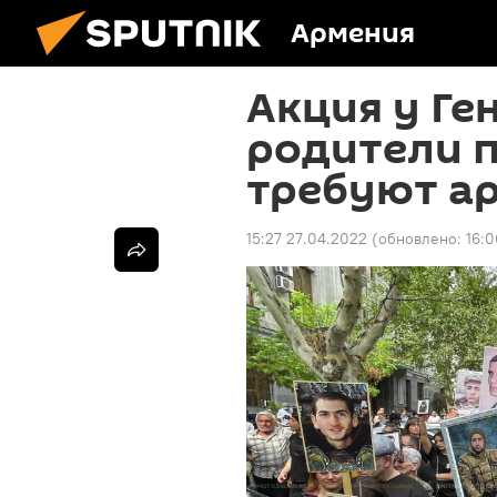
Армения
Акция у Ге
родители 
требуют а
15:27 27.04.2022
(обновлено:
16:0