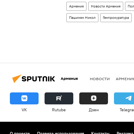
Армения
Новости Армения
Пол
Пашинян Никол
Генпрокуратура
Армения
НОВОСТИ
АРМЕНИ
VK
Rutube
Дзен
Telegr
О проекте
Правила использования
Контакты
Реклама