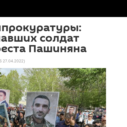
нпрокуратуры:
павших солдат
реста Пашиняна
6 27.04.2022
)