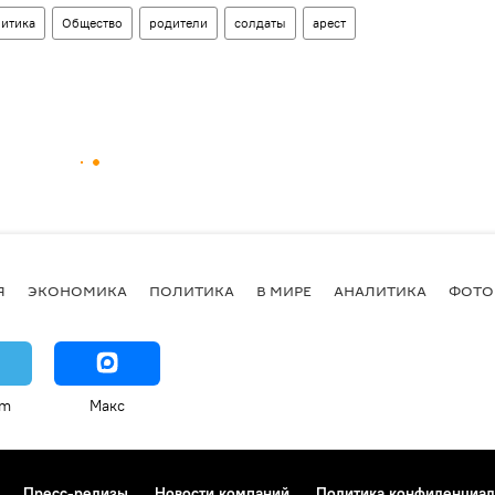
итика
Общество
родители
солдаты
арест
Я
ЭКОНОМИКА
ПОЛИТИКА
В МИРЕ
АНАЛИТИКА
ФОТО
am
Макс
Пресс-релизы
Новости компаний
Политика конфиденциал