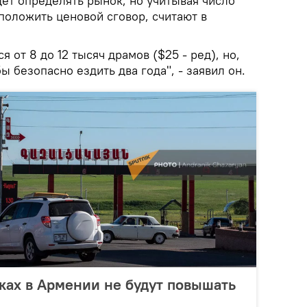
ет определять рынок, но учитывая число
положить ценовой сговор, считают в
я от 8 до 12 тысяч драмов ($25 - ред), но,
бы безопасно ездить два года", - заявил он.
вках в Армении не будут повышать