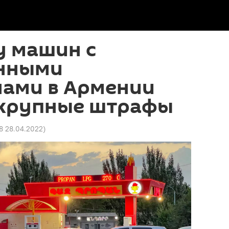
у машин с
нными
нами в Армении
 крупные штрафы
28 28.04.2022
)