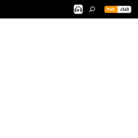
РУС
ՀԱՅ