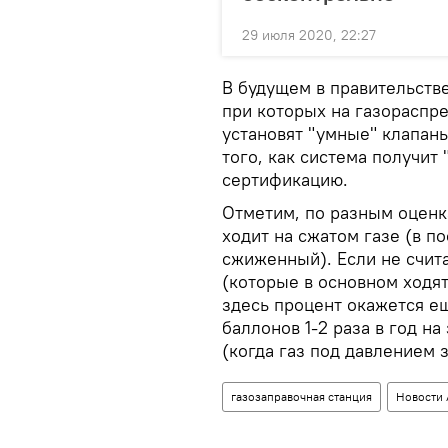
29 июля 2020, 22:27
В будущем в правительстве
при которых на газораспре
установят "умные" клапаны
того, как система получит
сертификацию․
Отметим, по разным оцен
ходит на сжатом газе (в п
сжиженный). Если не счита
(которые в основном ходят
здесь процент окажется ещ
баллонов 1-2 раза в год н
(когда газ под давлением 
газозаправочная станция
Новости