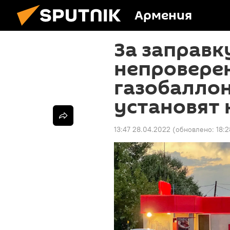
Армения
За заправк
непровере
газобалло
установят
13:47 28.04.2022
(обновлено:
18: