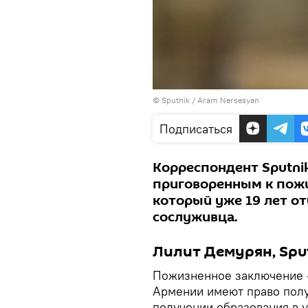
© Sputnik / Aram Nersesyan
Подписаться
Корреспондент Sputni
приговоренным к пож
который уже 19 лет от
сослуживца.
Лилит Демурян, Spu
Пожизненное заключение 
Армении имеют право полу
получении образования в 