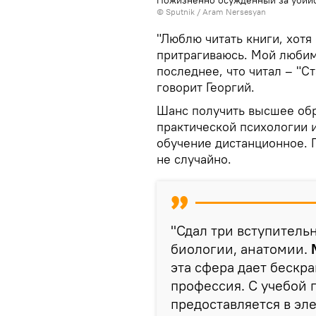
© Sputnik / Aram Nersesyan
"Люблю читать книги, хотя
притрагиваюсь. Мой любим
последнее, что читал – "С
говорит Георгий.
Шанс получить высшее обр
практической психологии и
обучение дистанционное.
не случайно.
"Сдал три вступитель
биологии, анатомии.
эта сфера дает бескра
профессия. С учебой 
предоставляется в эл