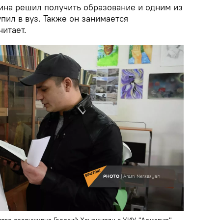
чина решил получить образование и одним из
ил в вуз. Также он занимается
итает.
тво сослуживца Георгий Ханамирян в УИУ "Армавир"