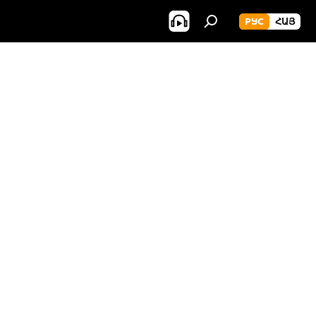
РУС
ՀԱՅ