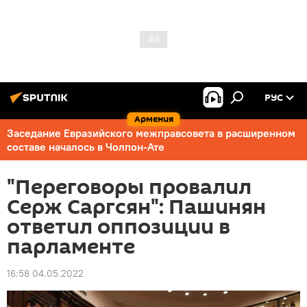
РУС
Армения
Заседание Евразийского межправсовета в расширенном
составе началось в Чолпон-Ате
"Переговоры провалил
Серж Саргсян": Пашинян
ответил оппозиции в
парламенте
16:58 04.05.2022