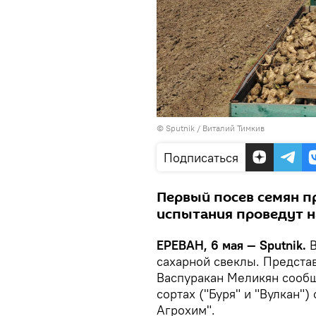
© Sputnik / Виталий Тимкив
Подписаться
Первый посев семян п
испытания проведут н
ЕРЕВАН, 6 мая — Sputnik.
сахарной свеклы. Предста
Васпуракан Меликян соо
сортах ("Буря" и "Вулкан"
Агрохим".