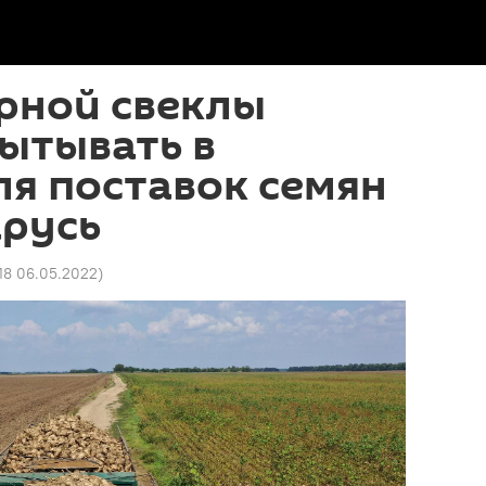
рной свеклы
ытывать в
я поставок семян
арусь
:18 06.05.2022
)