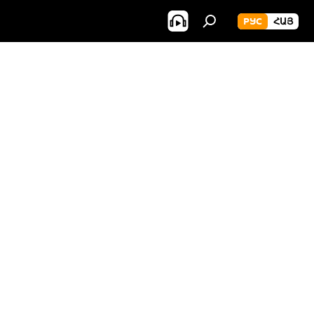
РУС
ՀԱՅ