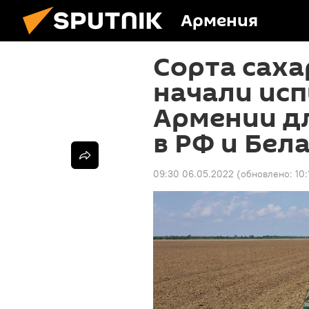
Армения
Сорта саха
начали исп
Армении дл
в РФ и Бел
09:30 06.05.2022
(обновлено:
10