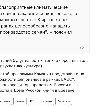
благоприятные климатические
я семян сахарной свеклы высокого
е можно сказать о Кыргызстане.
странах целесообразно наладить
роизводство семян", – пояснил
таний будут известны только через два года
 двухлетняя культура).
 этой программы Камалян представил и на
жности для бизнеса в рамках ЕАЭС",
колково" и торгпредством России в
шла в Доме Русской книги в Ереване.
номика
свекла
РФ
поставки
Беларусь