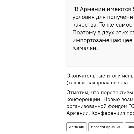
"В Армении имеются 
условия для получени
качества. То же само
Поэтому в двух этих 
импортозамещающее п
Камалян.
Окончательные итоги испы
(так как сахарная свекла –
Отметим, что перспективы
конференции "Новые возмо
организованной фондом "С
Армении. Конференция про
Армения
Новости Армения
Эко