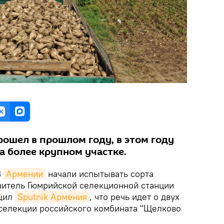
рошел в прошлом году, в этом году
а более крупном участке.
В
Армении
начали испытывать сорта
витель Гюмрийской селекционной станции
бщил
Sputnik Армения
, что речь идет о двух
) селекции российского комбината "Щелково