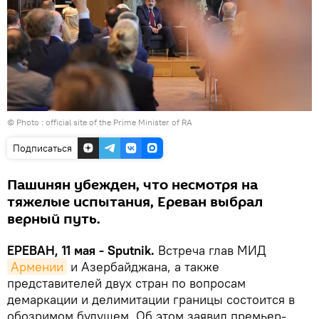
© Photo :
official site of the Prime Minister of RA
Подписаться
Пашинян убежден, что несмотря на
тяжелые испытания, Ереван выбрал
верный путь.
ЕРЕВАН, 11 мая - Sputnik.
Встреча глав МИД
Армении
и Азербайджана, а также
представителей двух стран по вопросам
демаркации и делимитации границы состоится в
обозримом будущем. Об этом заявил премьер-