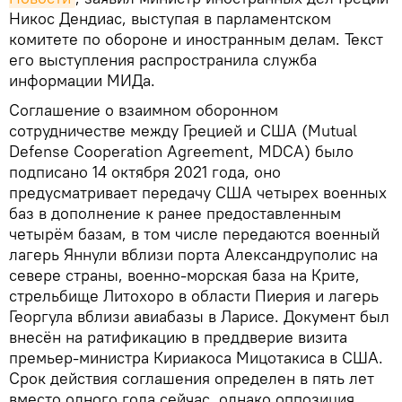
Никос Дендиас, выступая в парламентском
комитете по обороне и иностранным делам. Текст
его выступления распространила служба
информации МИДа.
Соглашение о взаимном оборонном
сотрудничестве между Грецией и США (Mutual
Defense Cooperation Agreement, MDCA) было
подписано 14 октября 2021 года, оно
предусматривает передачу США четырех военных
баз в дополнение к ранее предоставленным
четырём базам, в том числе передаются военный
лагерь Яннули вблизи порта Александруполис на
севере страны, военно-морская база на Крите,
стрельбище Литохоро в области Пиерия и лагерь
Георгула вблизи авиабазы в Ларисе. Документ был
внесён на ратификацию в преддверие визита
премьер-министра Кириакоса Мицотакиса в США.
Срок действия соглашения определен в пять лет
вместо одного года сейчас, однако оппозиция