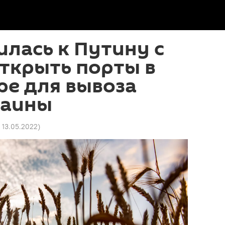
лась к Путину с
ткрыть порты в
ре для вывоза
раины
5 13.05.2022
)