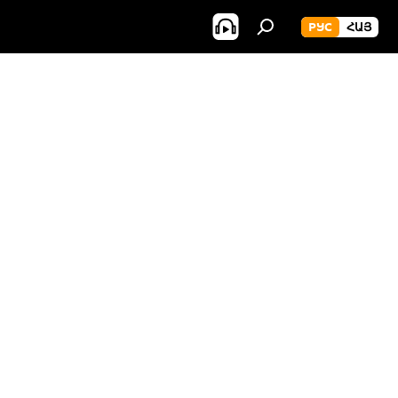
РУС
ՀԱՅ