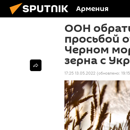
Армения
ООН обрати
просьбой о
Черном мо
зерна с Ук
17:25 13.05.2022
(обновлено:
19:1