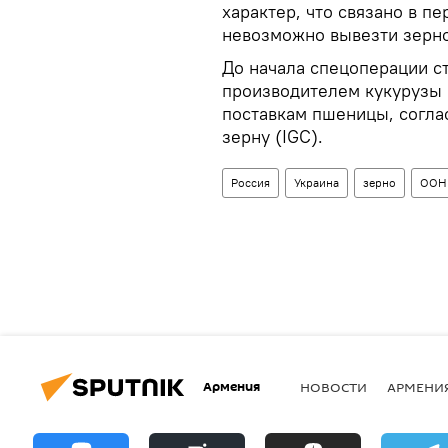
характер, что связано в пе
невозможно вывезти зерно
До начала спецоперации с
производителем кукурузы 
поставкам пшеницы, согла
зерну (IGC).
Россия
Украина
зерно
ООН
Армения
НОВОСТИ
АРМЕНИ