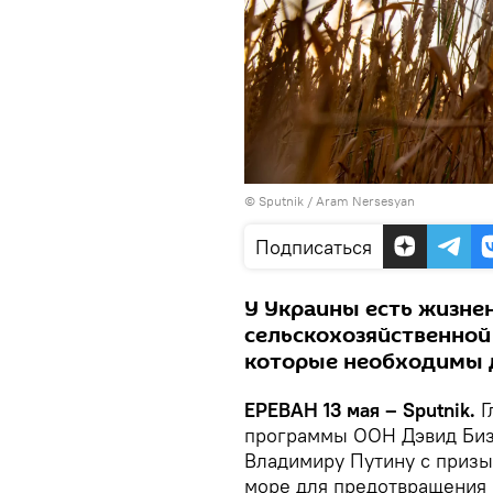
© Sputnik / Aram Nersesyan
Подписаться
У Украины есть жизне
сельскохозяйственной
которые необходимы 
ЕРЕВАН 13 мая – Sputnik.
Г
программы ООН Дэвид Бизл
Владимиру Путину с призы
море для предотвращения