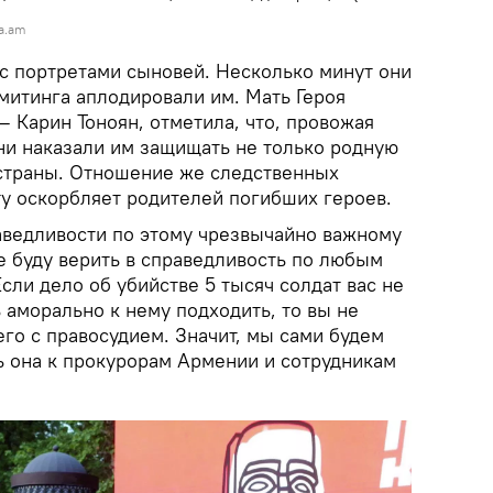
a.am
с портретами сыновей. Несколько минут они
 митинга аплодировали им. Мать Героя
 Карин Тоноян, отметила, что, провожая
они наказали им защищать не только родную
 страны. Отношение же следственных
у оскорбляет родителей погибших героев.
аведливости по этому чрезвычайно важному
не буду верить в справедливость по любым
сли дело об убийстве 5 тысяч солдат вас не
 аморально к нему подходить, то вы не
го с правосудием. Значит, мы сами будем
ь она к прокурорам Армении и сотрудникам