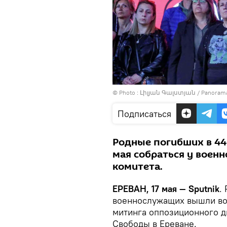
© Photo : Լիլյան Գալստյան / Panoram
Подписаться
Родные погибших в 44
мая собраться у воен
комитета.
ЕРЕВАН, 17 мая — Sputnik
.
военнослужащих вышли во
митинга оппозиционного д
Свободы в Ереване.