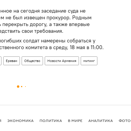
нное на сегодня заседание суда не
нем не был извещен прокурор. Родным
 перекрыть дорогу, а также впервые
едствить свои требования.
погибших солдат намерены собраться у
венного комитета в среду, 18 мая в 11։00.
Ереван
Общество
Новости Армения
митинг
Я
ЭКОНОМИКА
ПОЛИТИКА
В МИРЕ
АНАЛИТИКА
ФОТО