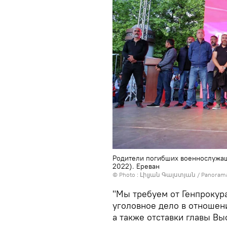
Родители погибших военнослужащ
2022). Еревaн
© Photo : Լիլյան Գալստյան / Panoram
"Мы требуем от Генпрокур
уголовное дело в отношен
а также отставки главы Вы