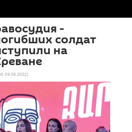
авосудия -
погибших солдат
ыступили на
Ереване
40 09.06.2022
)