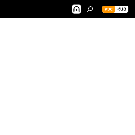
РУС
ՀԱՅ