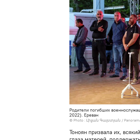
Родители погибших военнослужащ
2022). Еревaн
© Photo : Լիլյան Գալստյան / Panoram
Тоноян призвала их, всякий
глаза матерей, поддержать