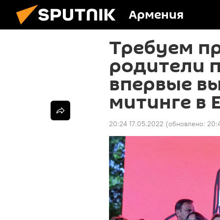
Армения
Требуем пр
родители 
впервые в
митинге в 
20:24 17.05.2022
(обновлено:
20: