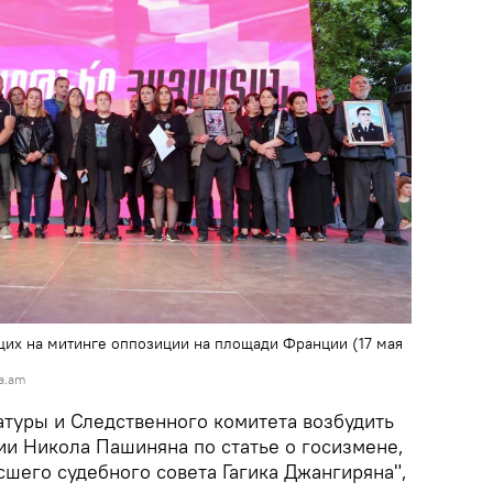
их на митинге оппозиции на площади Франции (17 мая
a.am
атуры и Следственного комитета возбудить
ии Никола Пашиняна по статье о госизмене,
сшего судебного совета Гагика Джангиряна",