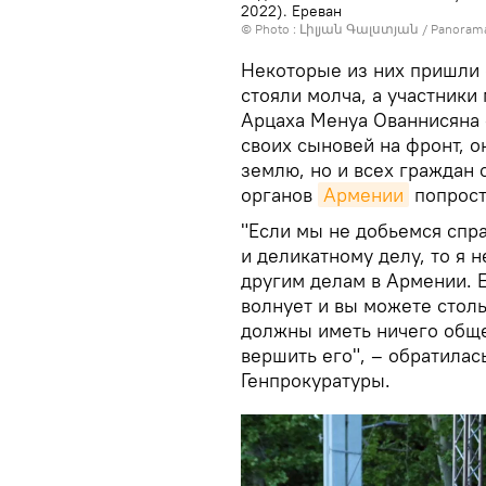
2022). Еревaн
© Photo : Լիլյան Գալստյան / Panoram
Некоторые из них пришли 
стояли молча, а участники
Арцаха Менуа Ованнисяна –
своих сыновей на фронт, 
землю, но и всех граждан
органов
Армении
попрост
"Если мы не добьемся спр
и деликатному делу, то я 
другим делам в Армении. Е
волнует и вы можете столь
должны иметь ничего обще
вершить его", – обратилас
Генпрокуратуры.