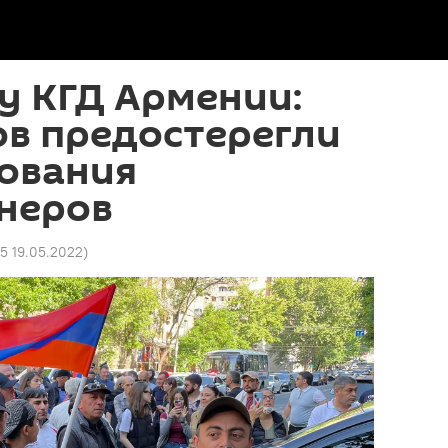
у КГД Армении:
ов предостерегли
дования
неров
35 19.05.2022
)