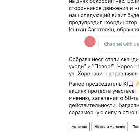
на днях оскорбил нас. Есл
сторонников движения и н
наш следующий визит будет
предупредил координатор
Ишхан Сагателян, обращаяс
Собравшиеся стали сканди
уходи" и "Позор!". Через 
ул. Хоренаци, направляясь
Ранее председатель КГД
акциях протеста участвует
мнению, заявления о 50-т
действительности. Бадасян
соразмерную силу в отнош
Армения
Новости Армения
Пол