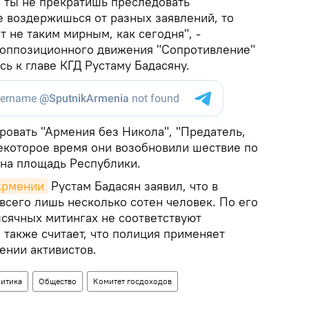
и ты не прекратишь преследовать
е воздержишься от разных заявлений, то
 не таким мирным, как сегодня", -
 оппозиционного движения "Сопротивление"
ь к главе КГД Рустаму Бадасяну.
ровать "Армения без Никола", "Предатель,
некоторое время они возобновили шествие по
 на площадь Республики.
Армении
Рустам Бадасян заявил, что в
 всего лишь несколько сотен человек. По его
ысячных митингах не соответствуют
 также считает, что полиция применяет
ении активистов.
итика
Общество
Комитет госдоходов