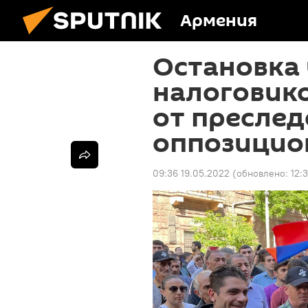
Армения
Остановка 
налоговик
от пресле
оппозицио
09:36 19.05.2022
(обновлено:
12: