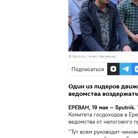
© Sputnik / Aram Nersesyan
Подписаться
Один из лидеров движ
ведомства воздержатьс
ЕРЕВАН, 19 мая — Sputnik.
Комитета госдоходов в Ер
ведомства от налогового 
"Тут всем руководит чино