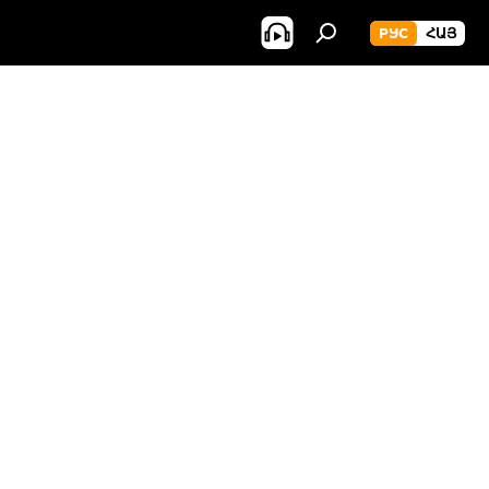
РУС
ՀԱՅ