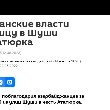
анские власти
лицу в Шуши
атюрка
25 12.08.2023
)
у поблагодарил азербайджанцев за
 из улиц Шуши в честь Ататюрка.