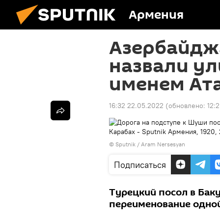
Армения
Азербайдж
назвали у
именем Ат
16:32 22.05.2022
(обновлено:
12:
© Sputnik / Aram Nersesyan
Подписаться
Турецкий посол в Бак
переименование одной