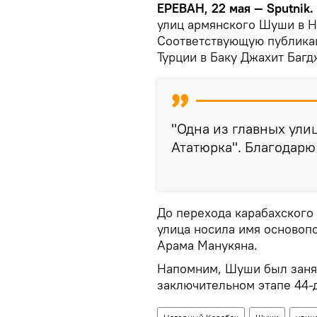
ЕРЕВАН, 22 мая — Sputnik.
улиц армянского Шуши в Н
Соответствующую публика
Турции в Баку Джахит Багд
"Одна из главных ули
Ататюрка". Благодарю 
До перехода карабахского
улица носила имя основоп
Арама Манукяна.
Напомним, Шуши был занят
заключительном этапе 44-