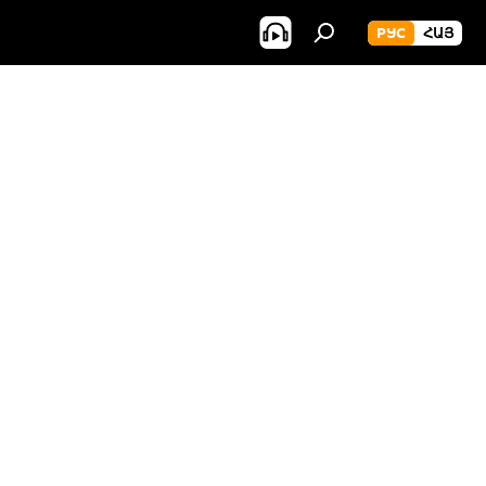
РУС
ՀԱՅ