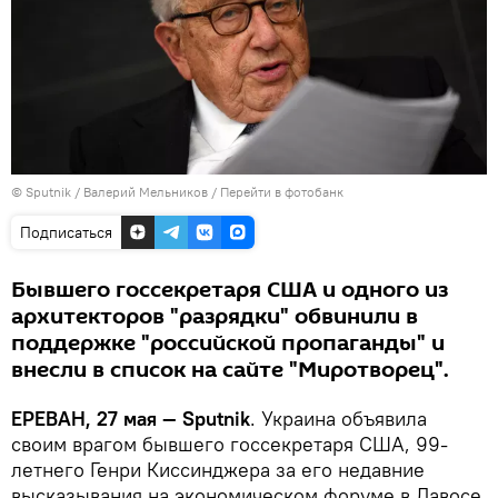
© Sputnik / Валерий Мельников
/
Перейти в фотобанк
Подписаться
Бывшего госсекретаря США и одного из
архитекторов "разрядки" обвинили в
поддержке "российской пропаганды" и
внесли в список на сайте "Миротворец".
ЕРЕВАН, 27 мая — Sputnik
. Украина объявила
своим врагом бывшего госсекретаря США, 99-
летнего Генри Киссинджера за его недавние
высказывания на экономическом форуме в Давосе.