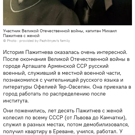
Участник Великой Отечественной войны, капитан Михаил
Пажитнев с женой
© Photo : provided by Pazhitnyev's family
История Пажитнева оказалась очень интересной.
После окончания Великой Отечественной войны в
городе Арташате Армянской ССР русский
военный, служивший в местной военной части,
познакомился с учительницей русского языка и
литературы Офелией Тер-Овсепян. Она приехала в
город работать по распределению после
института.
Они поженились, лет десять Пажитнев с женой
колесил по всему СССР (от Львова до Камчатки),
служил в разных местах, потом демобилизовался,
получил квартиру в Ереване, учился, работал. У