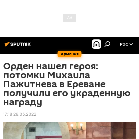
РУС
Армения
Орден нашел героя:
потомки Михаила
Пажитнева в Ереване
получили его украденную
награду
17:18 28.05.2022