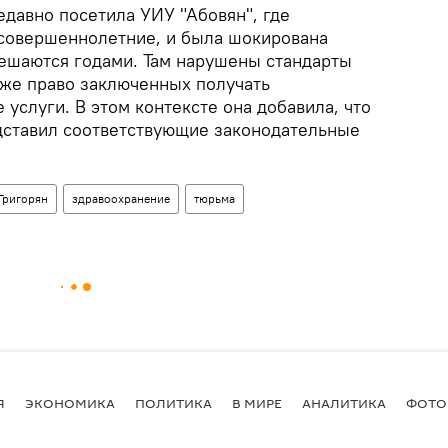
недавно посетила УИУ "Абовян", где
совершеннолетние, и была шокирована
ешаются годами. Там нарушены стандарты
кже право заключенных получать
услуги. В этом контексте она добавила, что
дставил соответствующие законодательные
Григорян
здравоохранение
тюрьма
Я
ЭКОНОМИКА
ПОЛИТИКА
В МИРЕ
АНАЛИТИКА
ФОТО