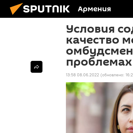
Армения
Условия с
качество 
омбудсмен 
проблемах
13:58 08.06.2022
(обновлено:
16: