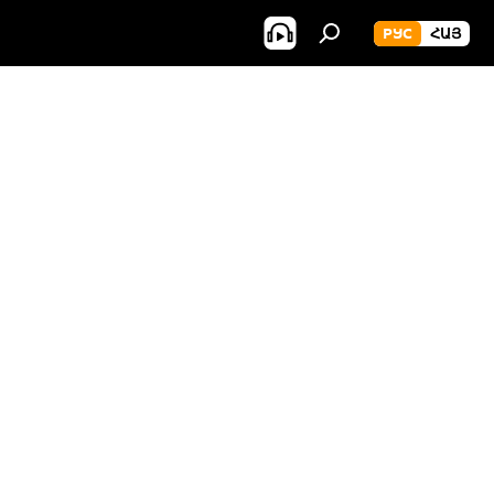
РУС
ՀԱՅ