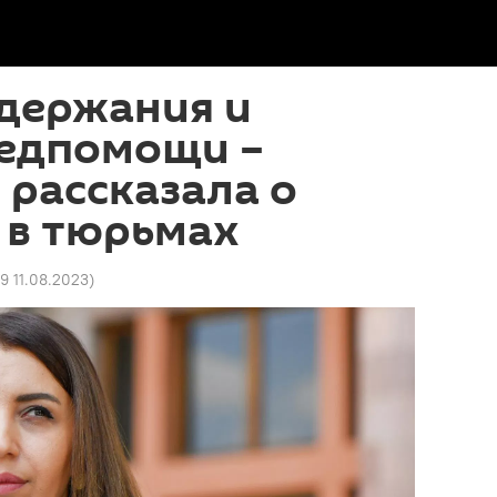
одержания и
медпомощи –
рассказала о
 в тюрьмах
29 11.08.2023
)