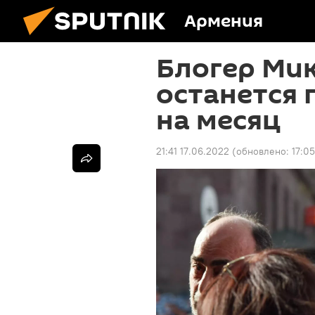
Армения
Блогер Ми
останется 
на месяц
21:41 17.06.2022
(обновлено:
17:0