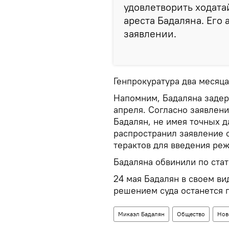
удовлетворить ходата
ареста Бадаляна. Его 
заявлении.
Генпрокуратура два месяца
Напомним, Бадаляна задер
апреля. Согласно заявлен
Бадалян, не имея точных д
распространил заявление 
терактов для введения ре
Бадаляна обвинили по стат
24 мая Бадалян в своем ви
решением суда останется 
Микаэл Бадалян
Общество
Нов