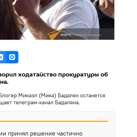
ворил ходатайство прокуратуры об
на.
 Блогер Микаэл (Мика) Бадалян останется
щает телеграм-канал Бадаляна.
ии принял решение частично