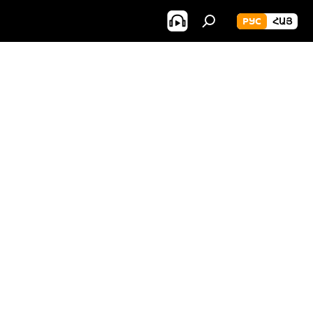
РУС
ՀԱՅ