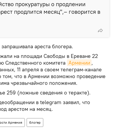
йство прокуратуры о продлении
арест продлится месяц",– говорится в
 запрашивала ареста блогера.
жали на площади Свободы в Ереване 22
ию Следственного комитета
Армении
,
анных, 11 апреля в своем телеграм-канале
о том, что в Армении возможно проведение
жима чрезвычайного положения.
ье 259 (ложные сведения о теракте).
деообращении в telegram заявил, что
под арестом на месяц.
ости Армения
блогер