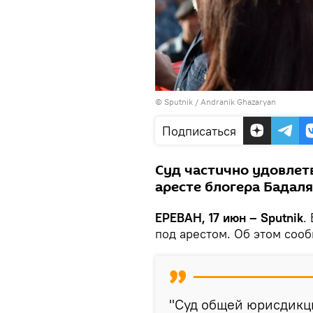
© Sputnik / Andranik Ghazaryan
Подписаться
Суд частично удовлет
аресте блогера Бадаля
ЕРЕВАН, 17 июн – Sputnik
.
под арестом. Об этом сооб
"Суд общей юрисдикц