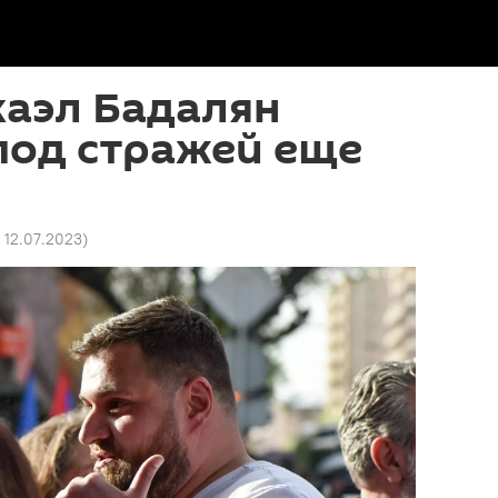
каэл Бадалян
под стражей еще
5 12.07.2023
)