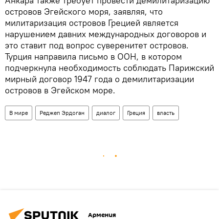
Анкара также требует провести демилитаризацию
островов Эгейского моря, заявляя, что
милитаризация островов Грецией является
нарушением давних международных договоров и
это ставит под вопрос суверенитет островов.
Турция направила письмо в ООН, в котором
подчеркнула необходимость соблюдать Парижский
мирный договор 1947 года о демилитаризации
островов в Эгейском море.
В мире
Реджеп Эрдоган
диалог
Греция
власть
Армения