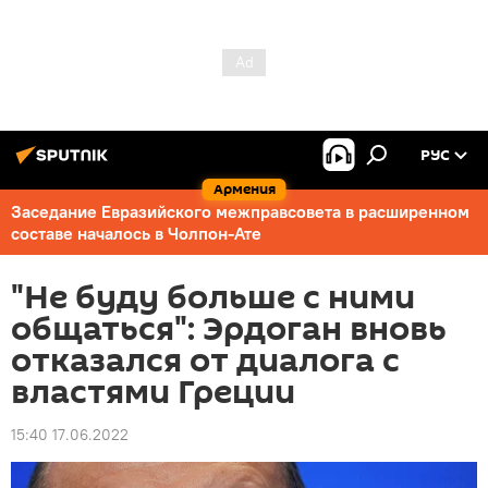
РУС
Армения
Заседание Евразийского межправсовета в расширенном
составе началось в Чолпон-Ате
"Не буду больше с ними
общаться": Эрдоган вновь
отказался от диалога с
властями Греции
15:40 17.06.2022