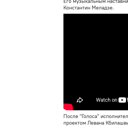
Его музыкальным наставни
Константин Меладзе.
После "Голоса" исполните
проектом Левана Кбилашви