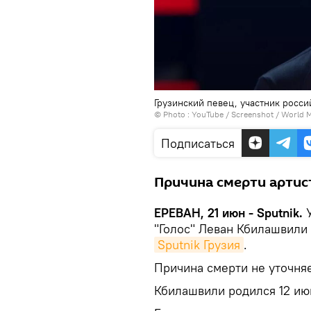
Грузинский певец, участник росс
© Photo :
YouTube / Screenshot / World 
Подписаться
Причина смерти артист
ЕРЕВАН, 21 июн - Sputnik.
"Голос" Леван Кбилашвили 
Sputnik Грузия
.
Причина смерти не уточняе
Кбилашвили родился 12 июн