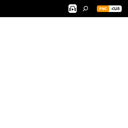
РУС
ՀԱՅ