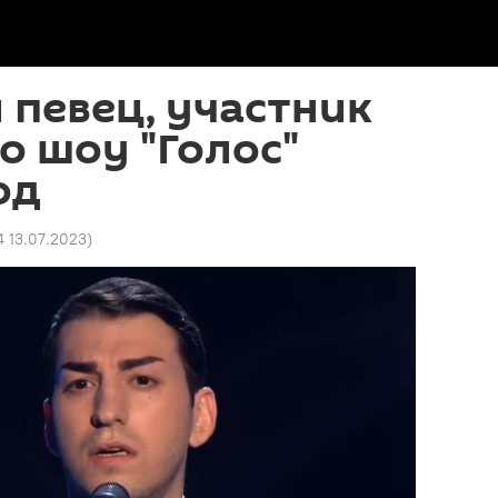
 певец, участник
о шоу "Голос"
од
4 13.07.2023
)