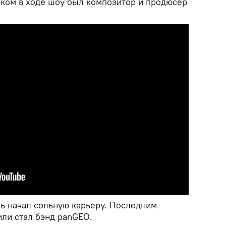
ком в ходе шоу был композитор и продюсер
ль начал сольную карьеру. Последним
ли стал бэнд panGEO.