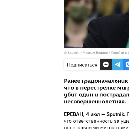
© Sputnik / Максим Блинов
/
Перейти в 
Подписаться
Ранее градоначальник
что в перестрелке миг
убит один и пострадал
несовершеннолетняя.
ЕРЕВАН, 4 июл — Sputnik.
Г
что ответственность за у
нелегальными мигрантами, 