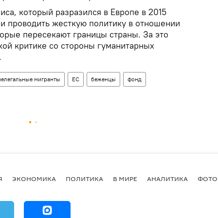
са, который разразился в Европе в 2015
ли проводить жесткую политику в отношении
торые пересекают границы страны. За это
кой критике со стороны гуманитарных
.
нелегальные мигранты
ЕС
беженцы
фонд
Я
ЭКОНОМИКА
ПОЛИТИКА
В МИРЕ
АНАЛИТИКА
ФОТО