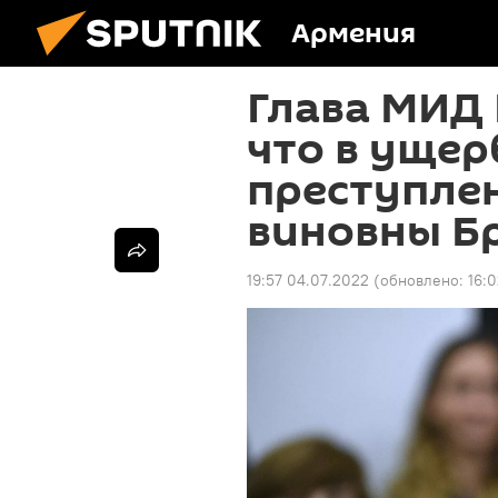
Армения
Глава МИД 
что в ущер
преступле
виновны Бр
19:57 04.07.2022
(обновлено:
16:0