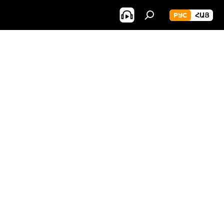
РУС
ՀԱՅ