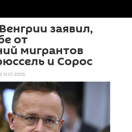
Венгрии заявил,
бе от
ний мигрантов
юссель и Сорос
2 13.07.2023
)