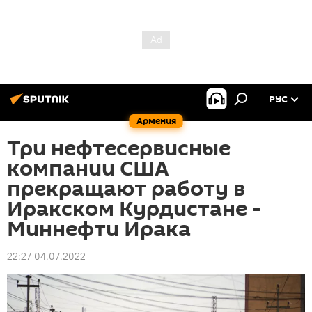
РУС
Армения
Три нефтесервисные
компании США
прекращают работу в
Иракском Курдистане -
Миннефти Ирака
22:27 04.07.2022