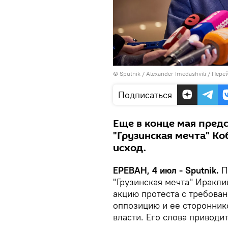
© Sputnik / Alexander Imedashvili
/
Перей
Подписаться
Еще в конце мая пред
"Грузинская мечта" К
исход.
ЕРЕВАН, 4 июл - Sputnik.
П
"Грузинская мечта" Иракл
акцию протеста с требован
оппозицию и ее стороннико
власти. Его слова приводи