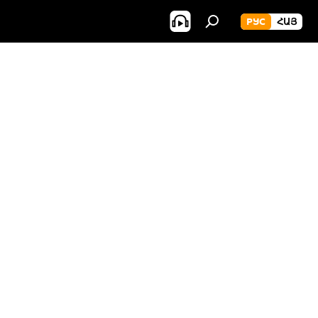
РУС
ՀԱՅ