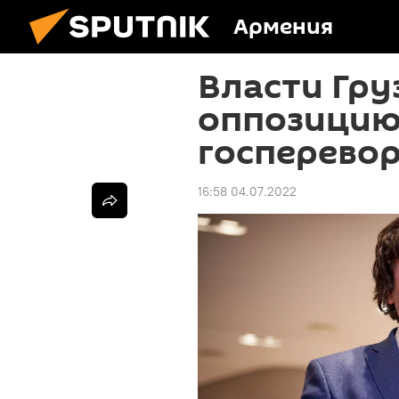
Армения
Власти Гру
оппозицию
госперево
16:58 04.07.2022