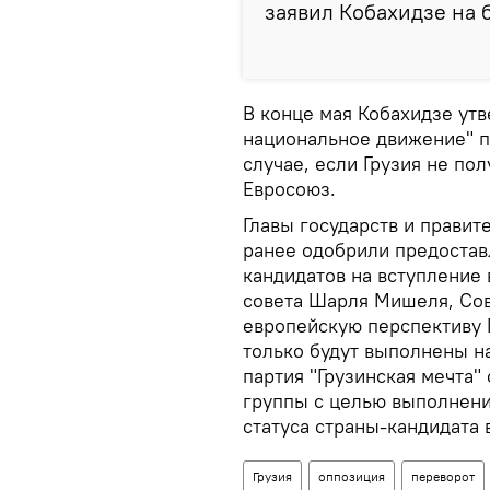
заявил Кобахидзе на 
В конце мая Кобахидзе ут
национальное движение" п
случае, если Грузия не пол
Евросоюз.
Главы государств и правит
ранее одобрили предостав
кандидатов на вступление 
совета Шарля Мишеля, Сов
европейскую перспективу Г
только будут выполнены н
партия "Грузинская мечта"
группы с целью выполнени
статуса страны-кандидата 
Грузия
оппозиция
переворот