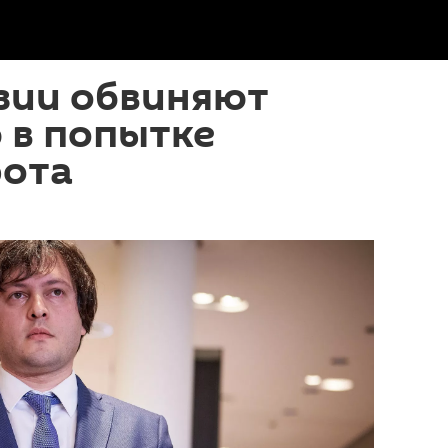
зии обвиняют
 в попытке
рота