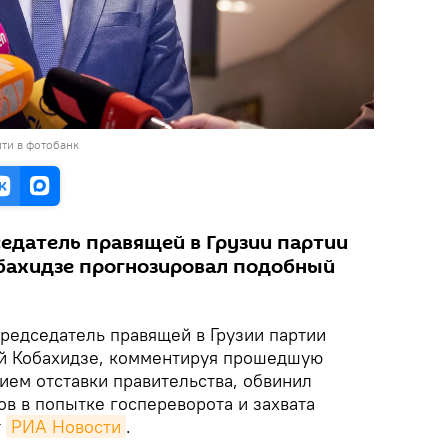
ти в фотобанк
седатель правящей в Грузии партии
обахидзе прогнозировал подобный
редседатель правящей в Грузии партии
ий Кобахидзе, комментируя прошедшую
ием отставки правительства, обвинил
в в попытке госпереворота и захвата
т
РИА Новости
.