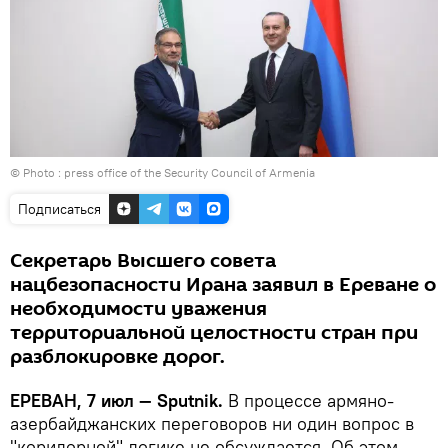
© Photo :
press office of the Security Council of Armenia
Подписаться
Секретарь Высшего совета
нацбезопасности Ирана заявил в Ереване о
необходимости уважения
территориальной целостности стран при
разблокировке дорог.
ЕРЕВАН, 7 июл — Sputnik.
В процессе армяно-
азербайджанских переговоров ни один вопрос в
"коридорной" логике не обсуждается. Об этом