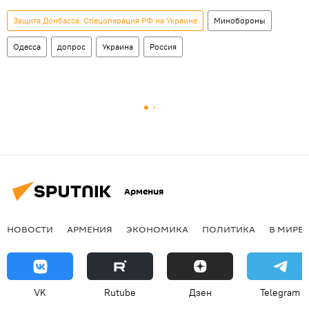
Защита Донбасса. Спецоперация РФ на Украине
Минобороны
Одесса
допрос
Украина
Россия
Армения
НОВОСТИ
АРМЕНИЯ
ЭКОНОМИКА
ПОЛИТИКА
В МИРЕ
VK
Rutube
Дзен
Telegram