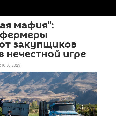
ая мафия":
 фермеры
ют закупщиков
в нечестной игре
2 10.07.2023
)