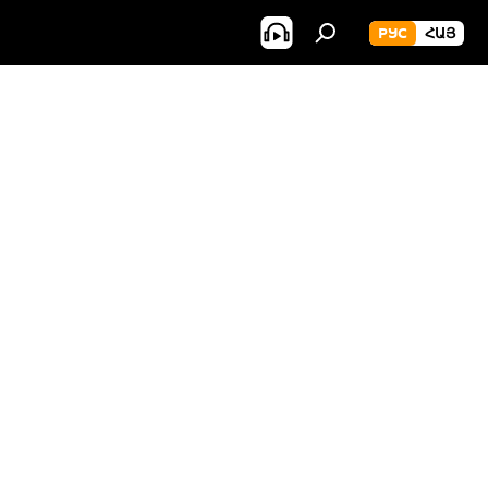
РУС
ՀԱՅ