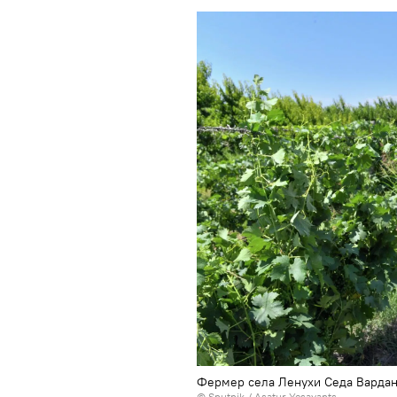
Фермер села Ленухи Седа Варда
© Sputnik / Asatur Yesayants