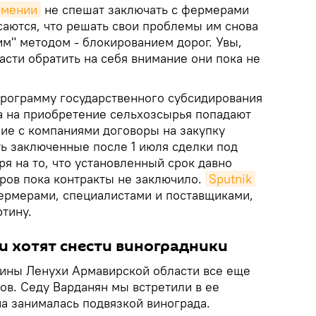
рмении
не спешат заключать с фермерами
саются, что решать свои проблемы им снова
м" методом - блокированием дорог. Увы,
асти обратить на себя внимание они пока не
 программу государственного субсидирования
а на приобретение сельхозсырья попадают
е с компаниями договоры на закупку
сть заключенные после 1 июля сделки под
ря на то, что установленный срок давно
ров пока контракты не заключило.
Sputnik 
ермерами, специалистами и поставщиками,
тину.
и хотят снести виноградники
ины Ленухи Армавирской области все еще
ов. Седу Варданян мы встретили в ее
на занималась подвязкой винограда.