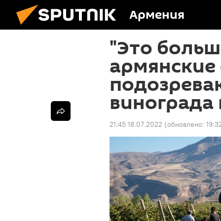
Армения
"Это больш
армянские
подозрева
винограда 
21:45 18.07.2022
(обновлено:
19:3