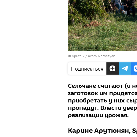
© Sputnik / Aram Nersesyan
Подписаться
Сельчане считают (и н
заготовок им придется
приобретать у них сырь
пропадут. Власти увер
реализации урожая.
Карине Арутюнян, S