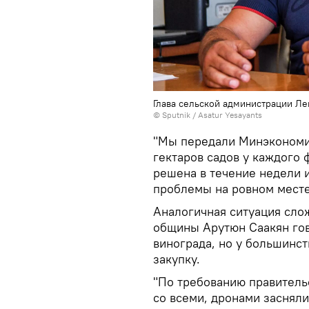
Глава сельской администрации Л
© Sputnik / Asatur Yesayants
"Мы передали Минэкономи
гектаров садов у каждого 
решена в течение недели 
проблемы на ровном месте 
Аналогичная ситуация слож
общины Арутюн Саакян гов
винограда, но у большинст
закупку.
"По требованию правитель
со всеми, дронами заснял