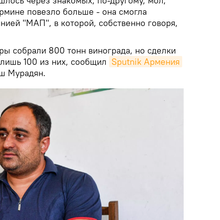
лось через знакомых, по-другому, мол,
Эрмине повезло больше - она смогла
нией "МАП", в которой, собственно говоря,
ы собрали 800 тонн винограда, но сделки
лишь 100 из них, сообщил
Sputnik Армения
ш Мурадян.