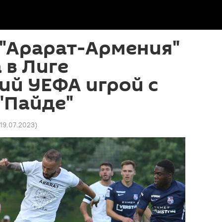
 "Арарат-Армения"
 в Лиге
ий УЕФА игрой с
"Пайде"
 19.07.2023
)