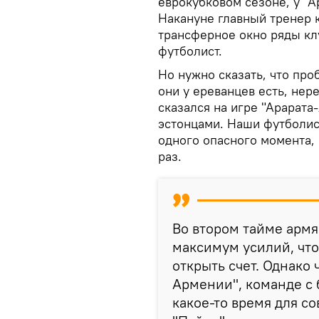
еврокубковом сезоне, у "А
Накануне главный тренер к
трансферное окно ряды кл
футболист.
Но нужно сказать, что про
они у ереванцев есть, нер
сказался на игре "Арарата
эстонцами. Наши футболис
одного опасного момента,
раз.
Во втором тайме арм
максимум усилий, чт
открыть счет. Однако 
Армении", команде с
какое-то время для с