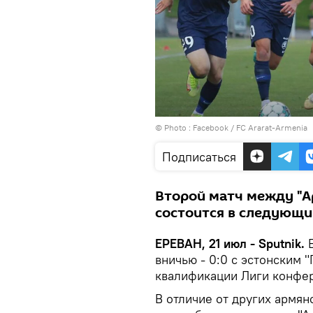
© Photo :
Facebook / FC Ararat-Armenia
Подписаться
Второй матч между "А
состоится в следующий
ЕРЕВАН, 21 июл - Sputnik.
Е
вничью - 0:0 с эстонским 
квалификации Лиги конфе
В отличие от других армя