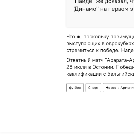
"Пайде" же доказал, 
"Динамо" на первом э
Что ж, поскольку преимуще
выступающих в еврокубках,
стремиться к победе. Наде
Ответный матч "Арарата-А
28 июля в Эстонии. Победи
квалификации с бельгийск
футбол
Спорт
Новости Армени