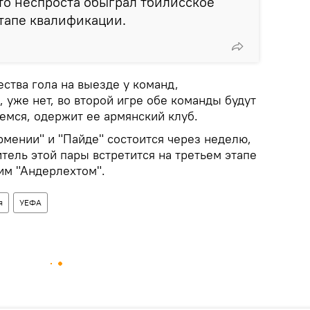
что неспроста обыграл тбилисское
тапе квалификации.
ства гола на выезде у команд,
 уже нет, во второй игре обе команды будут
емся, одержит ее армянский клуб.
рмении" и "Пайде" состоится через неделю,
тель этой пары встретится на третьем этапе
им "Андерлехтом".
я
УЕФА