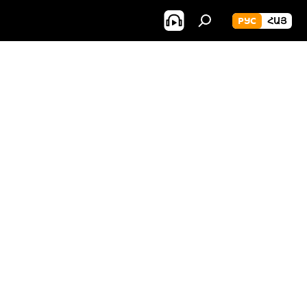
РУС
ՀԱՅ