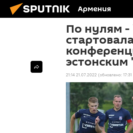
Армения
По нулям -
стартовала
конференц
эстонским 
21:14 21.07.2022
(обновлено:
17:31