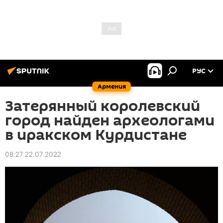
РУС
Армения
Затерянный королевский
город найден археологами
в иракском Курдистане
08:27 22.07.2022