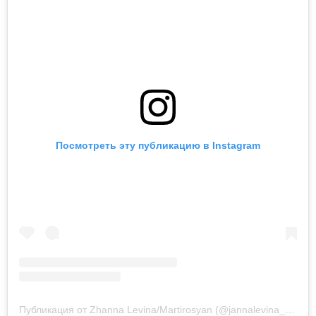
Посмотреть эту публикацию в Instagram
Публикация от Zhanna Levina/Martirosyan (@jannalevina_martirosyan)