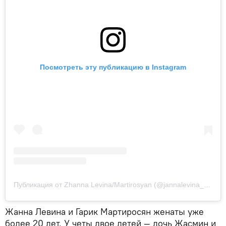
Посмотреть эту публикацию в Instagram
Публикация от Zhanna Levina/Martirosyan (@jannalevina_martirosyan)
Жанна Левина и Гарик Мартиросян женаты уже
более 20 лет. У четы двое детей — дочь Жасмин и