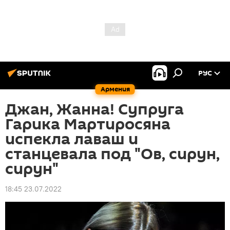
РУС
Армения
Джан, Жанна! Супруга
Гарика Мартиросяна
испекла лаваш и
станцевала под "Ов, сирун,
сирун"
18:45 23.07.2022