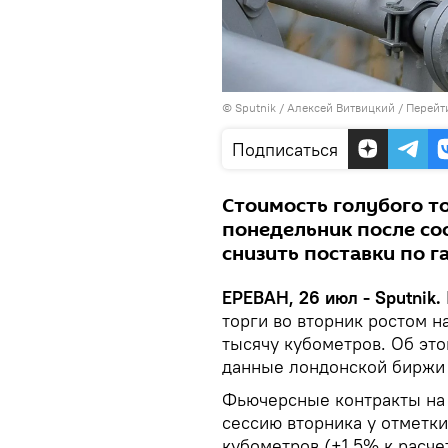
© Sputnik / Алексей Витвицкий
/
Перейт
Подписаться
Стоимость голубого т
понедельник после со
снизить поставки по г
ЕРЕВАН, 26 июл - Sputnik.
торги во вторник ростом н
тысячу кубометров. Об эт
данные лондонской биржи 
Фьючерсные контракты на 
сессию вторника у отметки
кубометров (+1,5% к расче