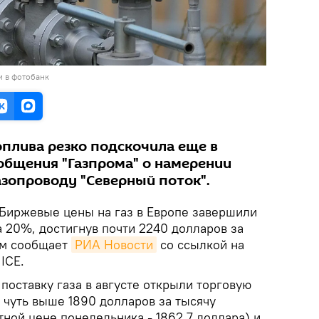
и в фотобанк
оплива резко подскочила еще в
общения "Газпрома" о намерении
азопроводу "Северный поток".
Биржевые цены на газ в Европе завершили
а 20%, достигнув почти 2240 долларов за
ом сообщает
РИА Новости
со ссылкой на
ICE.
поставку газа в августе открыли торговую
 чуть выше 1890 долларов за тысячу
тной цене понедельника - 1862,7 доллара) и