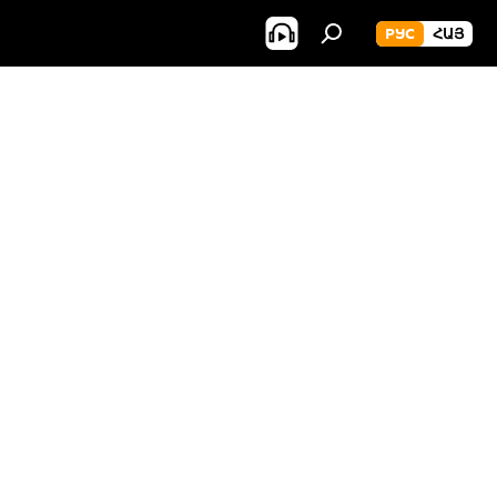
РУС
ՀԱՅ