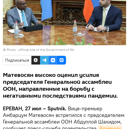
© Photo :
official site of the Government of RA
Подписаться
Матевосян высоко оценил усилия
председателя Генеральной ассамблеи
ООН, направленные на борьбу с
негативными последствиями пандемии.
ЕРЕВАН, 27 июл – Sputnik.
Вице-премьер
Амбарцум Матевосян встретился с председателем
Генеральной ассамблеи ООН Абдуллой Шахидом,
сообщает пресс-служба правительства
Армении
.