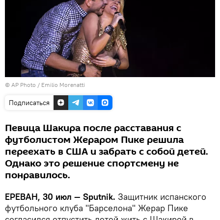
© AP Photo / Emilio Morenatti
Подписаться
Певица Шакира после расставания с
футболистом Жераром Пике решила
переехать в США и забрать с собой детей.
Однако это решение спортсмену не
понравилось.
ЕРЕВАН, 30 июл — Sputnik.
Защитник испанского
футбольного клуба "Барселона" Жерар Пике
согласился отпустить детей жить с Шакирой в