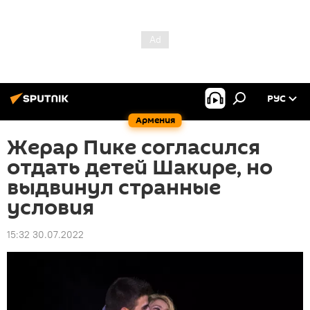
РУС
Армения
Жерар Пике согласился
отдать детей Шакире, но
выдвинул странные
условия
15:32 30.07.2022