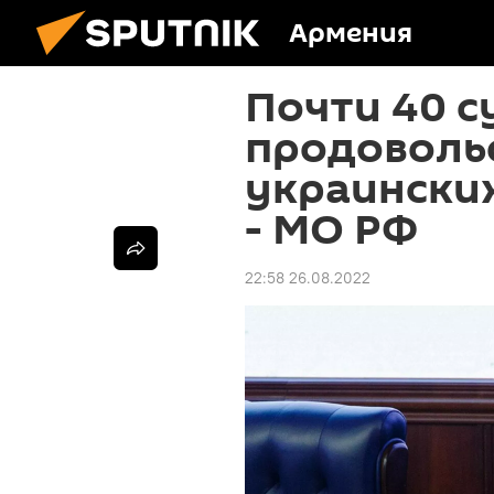
Армения
Почти 40 с
продоволь
украинских
- МО РФ
22:58 26.08.2022