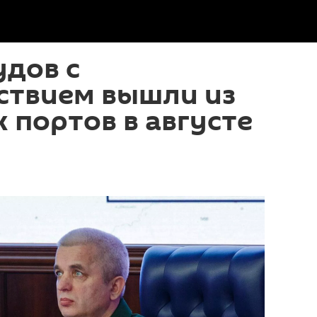
удов с
ствием вышли из
 портов в августе