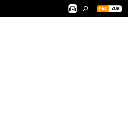
РУС
ՀԱՅ