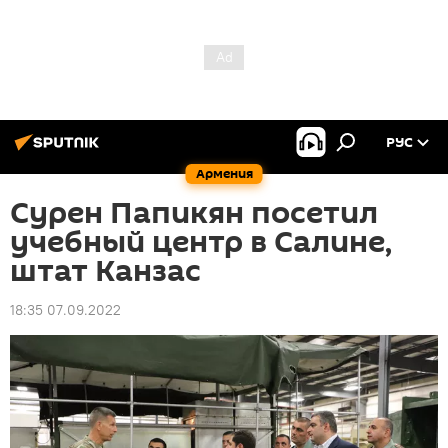
РУС
Армения
Сурен Папикян посетил
учебный центр в Салине,
штат Канзас
18:35 07.09.2022