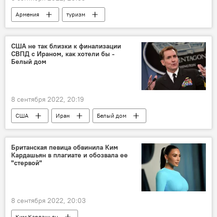
Армения
туризм
Туризм в Армении
Общество
США не так близки к финализации
СВПД с Ираном, как хотели бы -
Белый дом
8 сентября 2022, 20:19
США
Иран
Белый дом
Британская певица обвинила Ким
Кардашьян в плагиате и обозвала ее
"стервой"
8 сентября 2022, 20:03
Ким Кардашьян