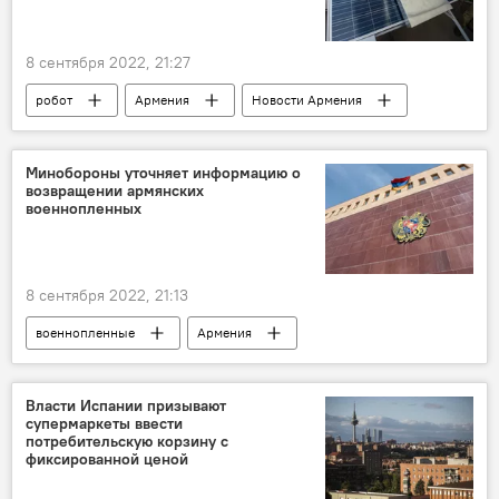
8 сентября 2022, 21:27
робот
Армения
Новости Армения
Наука
инженер
солнечные панели
Минобороны уточняет информацию о
возвращении армянских
военнопленных
8 сентября 2022, 21:13
военнопленные
Армения
Новости Армения
Азербайджан
Минобороны
Власти Испании призывают
супермаркеты ввести
потребительскую корзину с
фиксированной ценой