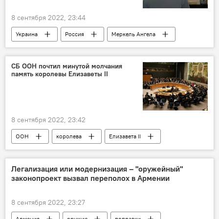
8 сентября 2022, 23:44
Украина
Россия
Меркель Ангела
Сильвио Берлускони
СБ ООН почтил минутой молчания
память королевы Елизаветы II
8 сентября 2022, 23:42
ООН
королева
Елизавета II
Легализация или модернизация – "оружейный"
законопроект вызвал переполох в Армении
8 сентября 2022, 23:27
Армения
оружие
поправки