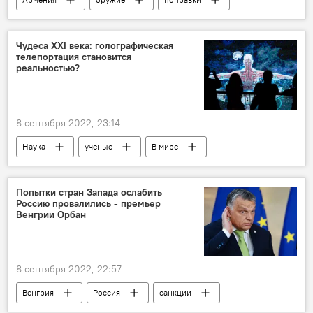
правила
законопроект
Чудеса ХХI века: голографическая
телепортация становится
реальностью?
8 сентября 2022, 23:14
Наука
ученые
В мире
Попытки стран Запада ослабить
Россию провалились - премьер
Венгрии Орбан
8 сентября 2022, 22:57
Венгрия
Россия
санкции