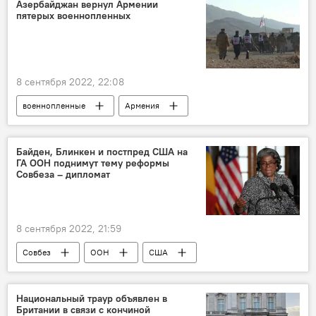
Азербайджан вернул Армении
пятерых военнопленных
8 сентября 2022, 22:08
военнопленные
Армения
Новости Армения
Азербайджан
Ереван
Баку
Байден, Блинкен и постпред США на
ГА ООН поднимут тему реформы
Совбеза – дипломат
8 сентября 2022, 21:59
Совбез
ООН
США
Джо Байден
Энтони Блинкен
Национальный траур объявлен в
Британии в связи с кончиной