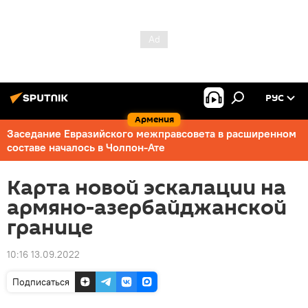
РУС
Армения
Заседание Евразийского межправсовета в расширенном
составе началось в Чолпон-Ате
Карта новой эскалации на
армяно-азербайджанской
границе
10:16 13.09.2022
Подписаться