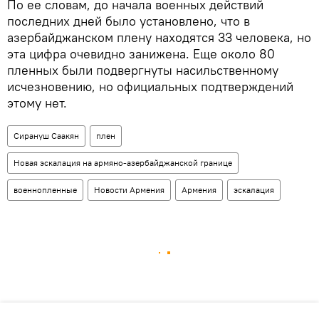
По ее словам, до начала военных действий
последних дней было установлено, что в
азербайджанском плену находятся 33 человека, но
эта цифра очевидно занижена. Еще около 80
пленных были подвергнуты насильственному
исчезновению, но официальных подтверждений
этому нет.
Сирануш Саакян
плен
Новая эскалация на армяно-азербайджанской границе
военнопленные
Новости Армения
Армения
эскалация