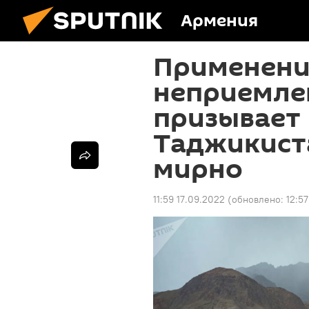
Армения
Применени
неприемле
призывает 
Таджикист
мирно
11:59 17.09.2022
(обновлено:
12:5