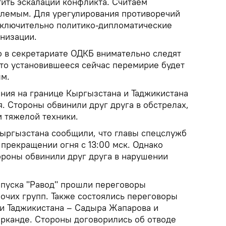
тить эскалации конфликта. Считаем
лемым. Для урегулирования противоречий
сключительно политико-дипломатические
анизации.
о в секретариате ОДКБ внимательно следят
что установившееся сейчас перемирие будет
ым.
ия на границе Кыргызстана и Таджикистана
я. Стороны обвинили друг друга в обстрелах,
м тяжелой техники.
ыргызстана сообщили, что главы спецслужб
 прекращении огня с 13:00 мск. Однако
ороны обвинили друг друга в нарушении
.
пуска "Равод" прошли переговоры
очих групп. Также состоялись переговоры
и Таджикистана – Садыра Жапарова и
рканде. Стороны договорились об отводе