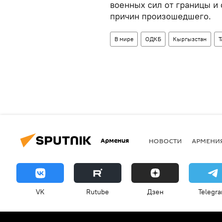
военных сил от границы и
причин произошедшего.
В мире
ОДКБ
Кыргызстан
Т
Армения
НОВОСТИ
АРМЕНИ
VK
Rutube
Дзен
Telegr