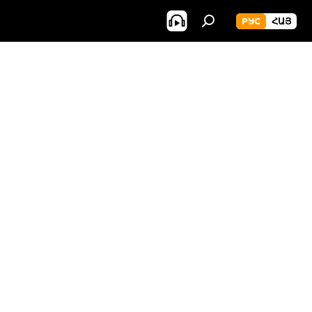
РУС
ՀԱՅ