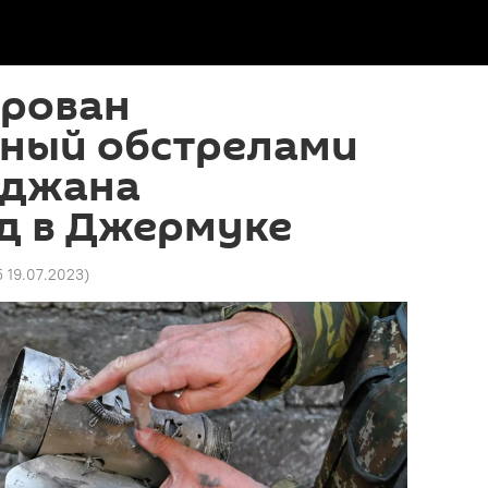
рован
ный обстрелами
йджана
д в Джермуке
5 19.07.2023
)