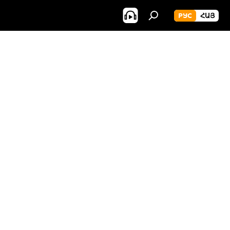
РУС
ՀԱՅ