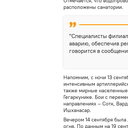
Отмечается, что водопрово
расположены санатории.
"Специалисты филиал
аварию, обеспечив ре
говорится в сообщени
Напомним, с ночи 13 сент
интенсивным артиллерийск
также мирные населенные 
Гегаркунике. Бои с перем
направлениях – Сотк, Вард
Ишханасар.
Вечером 14 сентября была
огня. По данным на 19 сен