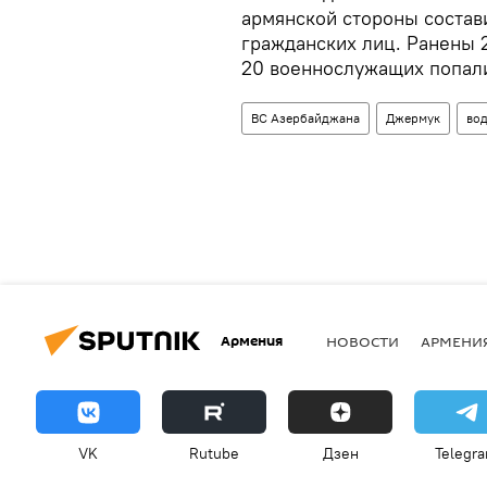
армянской стороны состав
гражданских лиц. Ранены 
20 военнослужащих попали
ВС Азербайджана
Джермук
во
Армения
НОВОСТИ
АРМЕНИ
VK
Rutube
Дзен
Telegr