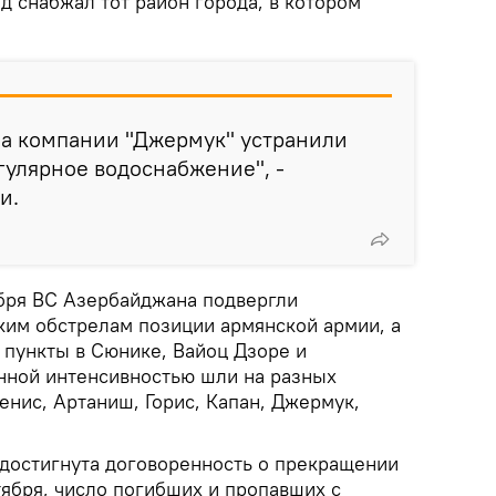
д снабжал тот район города, в котором
а компании "Джермук" устранили
гулярное водоснабжение", -
и.
ября ВС Азербайджана подвергли
им обстрелам позиции армянской армии, а
пункты в Сюнике, Вайоц Дзоре и
енной интенсивностью шли на разных
енис, Артаниш, Горис, Капан, Джермук,
 достигнута договоренность о прекращении
тября, число погибших и пропавших с