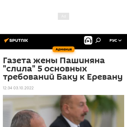
РУС
Армения
Газета жены Пашиняна
"слила" 5 основных
требований Баку к Еревану
12:34 03.10.2022