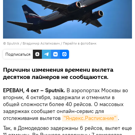
© Sputnik / Владимир Астапкович
/
Перейти в фотобанк
Подписаться
Причины изменения времени вылета
десятков лайнеров не сообщаются.
ЕРЕВАН, 4 окт – Sputnik.
В аэропортах Москвы во
вторник, 4 октября, задержали и отменили в
общей сложности более 40 рейсов. О массовых
задержках сообщает онлайн-сервис для
отслеживания вылетов
"Яндекс.Расписание"
.
Так, в Домодедово задержаны 6 рейсов, вылет еще
11 отменен. Во Внуково задержаны 7 самолетов,