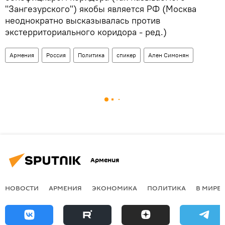
"Зангезурского") якобы является РФ (Москва
неоднократно высказывалась против
экстерриториального коридора - ред.)
Армения
Россия
Политика
спикер
Ален Симонян
Армения
НОВОСТИ
АРМЕНИЯ
ЭКОНОМИКА
ПОЛИТИКА
В МИРЕ