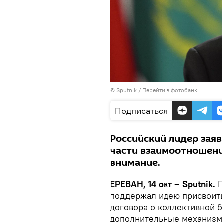
© Sputnik
/
Перейти в фотобанк
Подписаться
Российский лидер зая
части взаимоотношени
внимание.
ЕРЕВАН, 14 окт – Sputnik.
П
поддержал идею присвоить
договора о коллективной б
дополнительные механизм