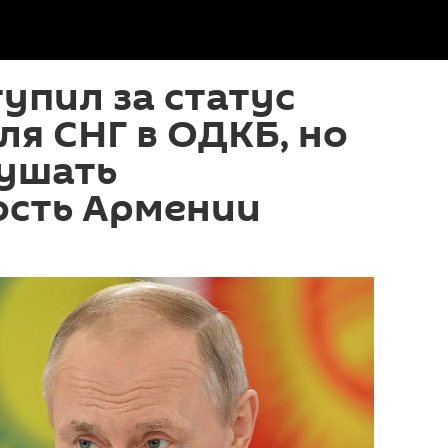
упил за статус
я СНГ в ОДКБ, но
лушать
ость Армении