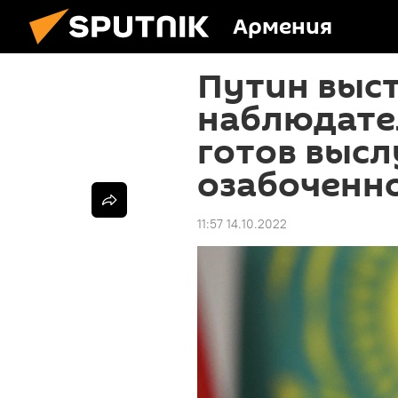
Армения
Путин выст
наблюдател
готов выс
озабоченн
11:57 14.10.2022