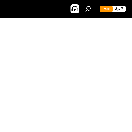
РУС
ՀԱՅ