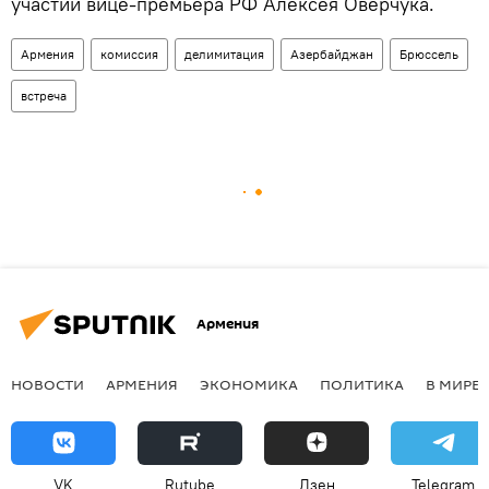
участии вице-премьера РФ Алексея Оверчука.
Армения
комиссия
делимитация
Азербайджан
Брюссель
встреча
Армения
НОВОСТИ
АРМЕНИЯ
ЭКОНОМИКА
ПОЛИТИКА
В МИРЕ
VK
Rutube
Дзен
Telegram