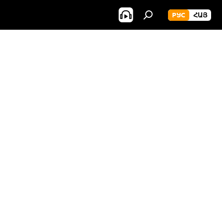
РУС
ՀԱՅ