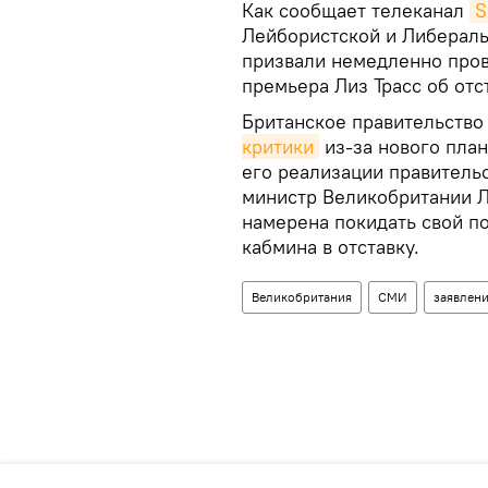
Как сообщает телеканал
S
Лейбористской и Либераль
призвали немедленно про
премьера Лиз Трасс об отс
Британское правительство 
критики
из-за нового план
его реализации правитель
министр Великобритании Ли
намерена покидать свой по
кабмина в отставку.
Великобритания
СМИ
заявлен