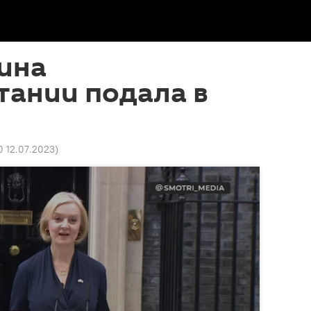
ина
тании подала в
0 12.07.2023
)