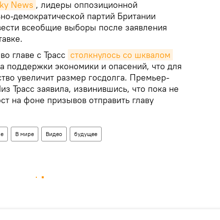
ky News
, лидеры оппозиционной
но-демократической партий Британии
вести всеобщие выборы после заявления
тавке.
во главе с Трасс
столкнулось со шквалом 
а поддержки экономики и опасений, что для
ство увеличит размер госдолга. Премьер-
з Трасс заявила, извинившись, что пока не
ст на фоне призывов отправить главу
ие
В мире
Видео
будущее