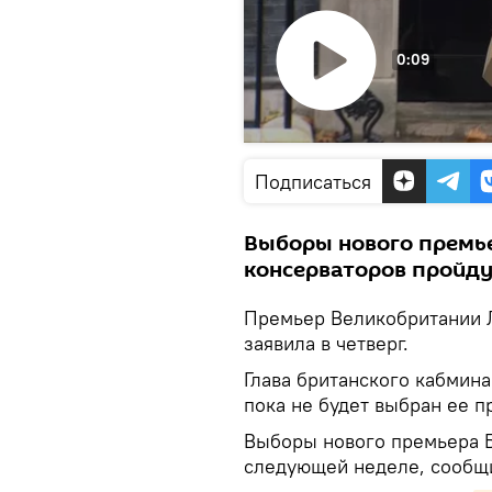
0:09
Воспроизвести
видео
Подписаться
Выборы нового премье
консерваторов пройду
Премьер Великобритании Ли
заявила в четверг.
Глава британского кабмина
пока не будет выбран ее п
Выборы нового премьера Б
следующей неделе, сообщи