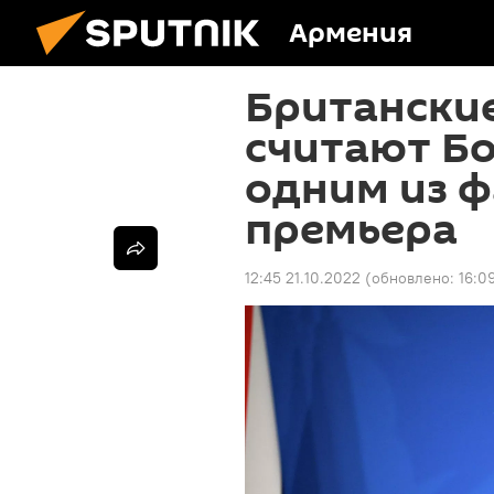
Армения
Британски
считают Б
одним из ф
премьера
12:45 21.10.2022
(обновлено:
16:0