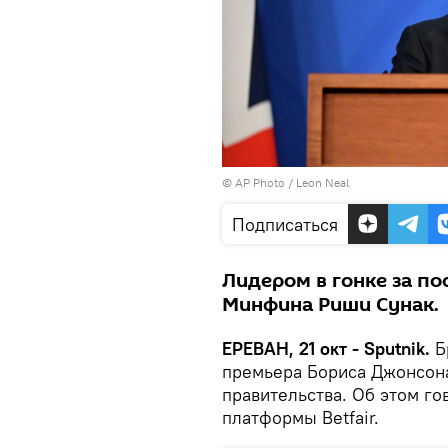
© AP Photo / Leon Neal
Подписаться
Лидером в гонке за по
Минфина Риши Сунак.
ЕРЕВАН, 21 окт - Sputnik.
Б
премьера Бориса Джонсона
правительства. Об этом г
платформы Betfair.