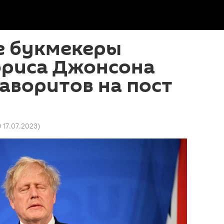
е букмекеры
ориса Джонсона
аворитов на пост
9 17.07.2023
)