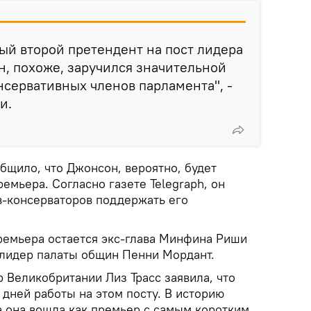
ый второй претендент на пост лидера
он, похоже, заручился значительной
сервативных членов парламента", -
и.
бщило, что Джонсон, вероятно, будет
ремьера. Согласно газете Telegraph, он
-консерваторов поддержать его
премьера остается экс-глава Минфина Риши
- лидер палаты общин Пенни Мордант.
 Великобритании Лиз Трасс заявила, что
4 дней работы на этом посту. В историю
 она вошла как премьер с самым коротким