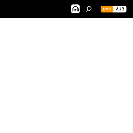
РУС
ՀԱՅ