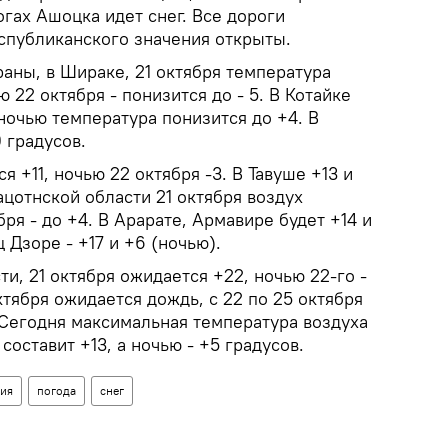
огах Ашоцка идет снег. Все дороги
спубликанского значения открыты.
раны, в Шираке, 21 октября температура
ю 22 октября - понизится до - 5. В Котайке
 ночью температура понизится до +4. В
0 градусов.
я +11, ночью 22 октября -3. В Тавуше +13 и
ацотнской области 21 октября воздух
бря - до +4. В Арарате, Армавире будет +14 и
 Дзоре - +17 и +6 (ночью).
ти, 21 октября ожидается +22, ночью 22-го -
ктября ожидается дождь, с 22 по 25 октября
 Сегодня максимальная температура воздуха
составит +13, а ночью - +5 градусов.
ия
погода
снег