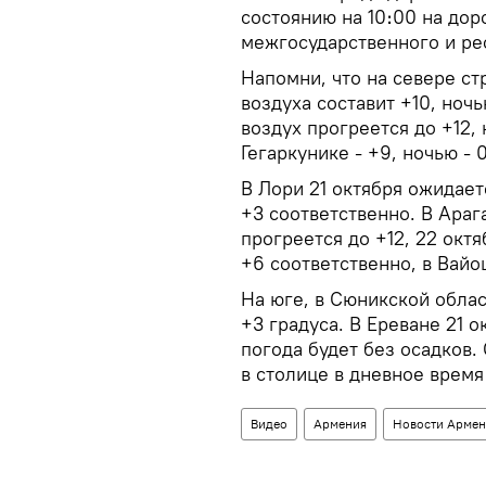
состоянию на 10։00 на дор
межгосударственного и ре
Напомни, что на севере ст
воздуха составит +10, ночь
воздух прогреется до +12,
Гегаркунике - +9, ночью - 
В Лори 21 октября ожидаетс
+3 соответственно. В Араг
прогреется до +12, 22 октя
+6 соответственно, в Вайоц
На юге, в Сюникской облас
+3 градуса. В Ереване 21 о
погода будет без осадков.
в столице в дневное время 
Видео
Армения
Новости Армен