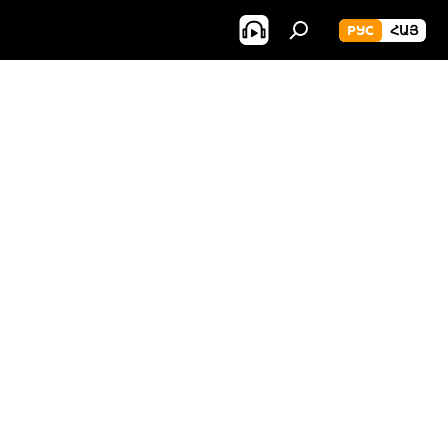
РУС
ՀԱՅ