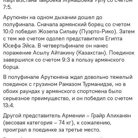
7:5.
Арутюнян на одном дыхании дошел до
полуфинала. Сначала армянский борец со счетом
10։0 победил Жозепа Сильву (Пуэрто-Рико). Затем
с тем же счетом одолел представителя Египта
Юсефа Эйса. В четвертьфинале он нанес
поражение Асылу Айтакину (Казахстан). Поединок
завершился со счетом 9:3 в пользу армянского
борца.
В полуфинале Арутюняна ждал довольно тяжелый
поединок с грузином Рамазом Турманидзе, но в
обоих раундах у армянского спортсмена было
серьезное преимущество, и он победил со счетом
13։4.
Другой представитель Армении – Грайр Алиханян
(весовая категория – 74 кг), к сожалению,
проиграл в поединке за третье место.