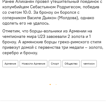
Ранее Алиханян провел утешительный поединок с
колумбийцем Себастьяном Родригесом, победив
со счетом 10։0. За бронзу он боролся с
соперником Василе Дьякон (Молдова), однако
одолеть его не удалось.
Отметим, что борцы-вольники из Армении на
чемпионате мира U23 завоевали 2 золота и 1
бронзу. А армянские борцы греко-римского стиля
привезут домой с первенства три медали – золото,
серебро и бронзу.
Армения
Новости Армения
Спорт
Общество
чемпион