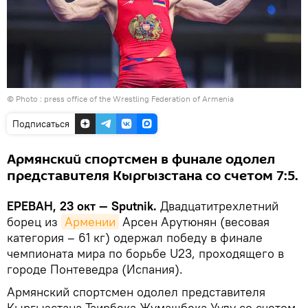
© Photo :
press office of the Wrestling Federation of Armenia
Подписаться
Армянский спортсмен в финале одолел
представителя Кыргызстана со счетом 7:5.
ЕРЕВАН, 23 окт — Sputnik.
Двадцатитрехлетний
борец из
Армении
Арсен Арутюнян (весовая
категория – 61 кг) одержал победу в финале
чемпионата мира по борьбе U23, проходящего в
городе Понтеведра (Испания).
Армянский спортсмен одолел представителя
Кыргызстана Таирбека Жумашбека Уулу со счетом