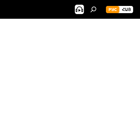
РУС
ՀԱՅ