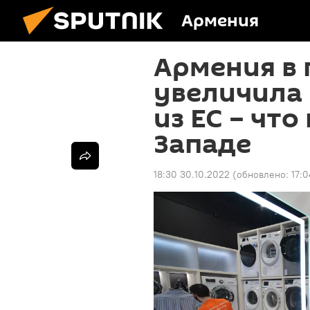
Армения
Армения в 
увеличила
из ЕС – чт
Западе
18:30 30.10.2022
(обновлено:
17:0